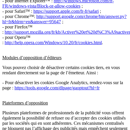
- pour Internet Explorer™ :
http://windows.microsoft.com/fr-
FR/windows-vista/Block-or-allow-cookies
;
- pour Safari™ :
https://support.apple.com/fr-fr/safari
;
- pour Chrome™:
http://support.google.com/chrome/bin/answer.py?
hl=fr&hlrm=en&answer=95647
;
- pour Firefox™
:
http://support.mozilla.org/fr/kb/Activer%20et%20d%C3%A9sactiv
- pour Opera™
:
http://help.opera.com/Windows/10.20/fr/cookies.html
.
Modules d’opposition d’éditeurs
Vous pouvez choisir de désactiver certains cookies tiers, en vous
rendant directement sur la page de l’émetteur. Ainsi :
- Pour désactiver les cookies Google Analytics, rendez-vous sur la
page :
https://tools.google.com/dlpage/gaoptout?hl=fr
Plateformes d’opposition
Plusieurs plateformes de professionnels de la publicité vous offrent
également la possibilité de refuser ou d’accepter des cookies utilisés
par les sociétés qui en sont adhérentes. Ces mécanismes centralisés
ne bloquent pas l’affichage des publicités mais empêchent seulement