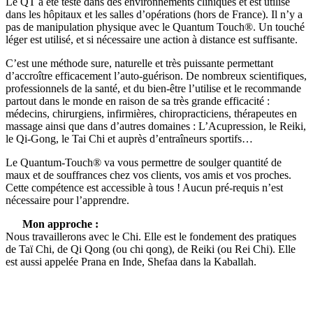
Le QT a été testé dans des environnements cliniques et est utilisé
dans les hôpitaux et les salles d’opérations (hors de France). Il n’y a
pas de manipulation physique avec le Quantum Touch®. Un touché
léger est utilisé, et si nécessaire une action à distance est suffisante.
C’est une méthode sure, naturelle et très puissante permettant
d’accroître efficacement l’auto-guérison. De nombreux scientifiques,
professionnels de la santé, et du bien-être l’utilise et le recommande
partout dans le monde en raison de sa très grande efficacité :
médecins, chirurgiens, infirmières, chiropracticiens, thérapeutes en
massage ainsi que dans d’autres domaines : L’Acupression, le Reiki,
le Qi-Gong, le Tai Chi et auprès d’entraîneurs sportifs…
Le Quantum-Touch® va vous permettre de soulger quantité de
maux et de souffrances chez vos clients, vos amis et vos proches.
Cette compétence est accessible à tous ! Aucun pré-requis n’est
nécessaire pour l’apprendre.
Mon approche :
Nous travaillerons avec le Chi. Elle est le fondement des pratiques
de Taï Chi, de Qi Qong (ou chi qong), de Reiki (ou Rei Chi). Elle
est aussi appelée Prana en Inde, Shefaa dans la Kaballah.