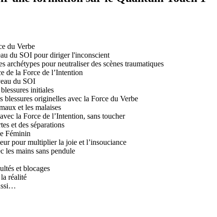
nce du Verbe
au du SOI pour diriger l'inconscient
es archétypes pour neutraliser des scènes traumatiques
e de la Force de l’Intention
iveau du SOI
blessures initiales
s blessures originelles avec la Force du Verbe
 maux et les malaises
avec la Force de l’Intention, sans toucher
rtes et des séparations
 le Féminin
eur pour multiplier la joie et l’insouciance
c les mains sans pendule
cultés et blocages
la réalité
aussi…