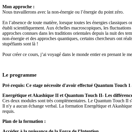
Mon approche :
Nous travaillerons avec la non-énergie ou l’énergie du point zéro.
En l’absence de toute matière, lorsque toutes les énergies classiques on
établi scientifiquement. Aux échelles macroscopiques, les fluctuations 
approches connues dans les traditions orientales depuis la nuit des te
non-énergie et des approches quantiques, certains chercheurs ont réalis
stupéfiants sont là !
Pour créer ce cours, j’ai voyagé dans le monde entier en prenant le me
Le programme
Pré-requis: Ce stage nécessite d'avoir effectué Quantum Touch 1 a
Energétique et Akashique II et Quantum Touch II- Les différenc
Ces deux modules sont très complémentaires. Le Quantum Touch II s'adres
Il n'y a aucun échange verbal. La formation Energétique et Akashique
requis.
Plan de la formation :
Accéder à la puissance de la Force de l’Intention